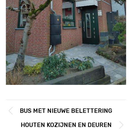
POST
BUS MET NIEUWE BELETTERING
PREVIOUS
Previous
NAVIGATION
post:
HOUTEN KOZIJNEN EN DEUREN
NEXT
Next